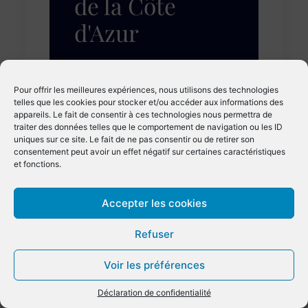
de la Côte
d'Azur
Depuis 1996, les Voiles d’Antibes
Pour offrir les meilleures expériences, nous utilisons des technologies
marquent l’ouverture officielle
telles que les cookies pour stocker et/ou accéder aux informations des
du circuit méditerranéen des
appareils. Le fait de consentir à ces technologies nous permettra de
traiter des données telles que le comportement de navigation ou les ID
Yachts de Tradition, rassemblant
uniques sur ce site. Le fait de ne pas consentir ou de retirer son
les plus beaux voiliers anciens
consentement peut avoir un effet négatif sur certaines caractéristiques
et fonctions.
dans une compétition alliant
patrimoine maritime et
Accepter les cookies
performance sportive.
JDS
Refuser
Pour cinq jours, Port Vauban
devient le centre de l’activité —
Voir les préférences
les équipages préparent leurs
voiles sur les quais, les officiels
Déclaration de confidentialité
conduisent les inspections, et