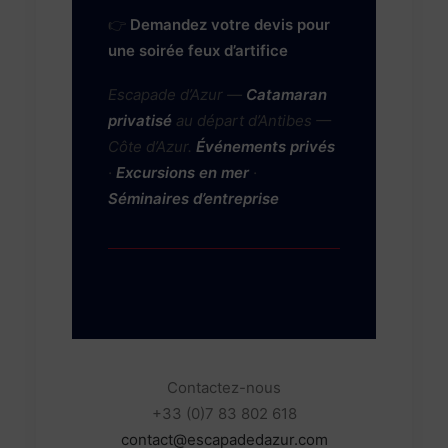
👉
Demandez votre devis pour
une soirée feux d’artifice
Escapade d’Azur —
Catamaran
privatisé
au départ d’Antibes —
Côte d’Azur.
Événements privés
·
Excursions en mer
·
Séminaires d’entreprise
Contactez-nous
+33 (0)7 83 802 618
contact@escapadedazur.com