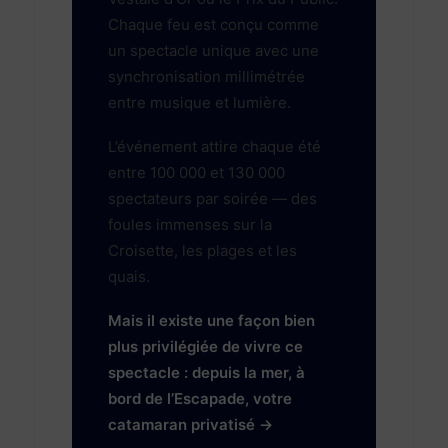
Chaque feu est conçu comme
un spectacle unique avec une
synchronisation millimétrée
entre musique et lumière.
L’événement attire chaque été
entre 100 000 et 130 000
spectateurs par soirée — des
foules immenses sur la
Croisette, les plages et les
quais.
Mais il existe une façon bien
plus privilégiée de vivre ce
spectacle : depuis la mer, à
bord de l’Escapade, votre
catamaran privatisé →