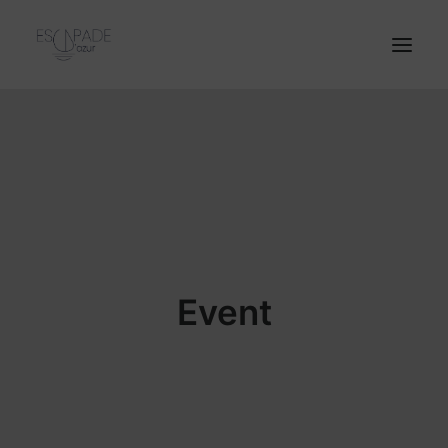
Accueil
Notre Catamaran
Excursions
Entreprises
Tarifs
Event
Contact
RÉSERVATION