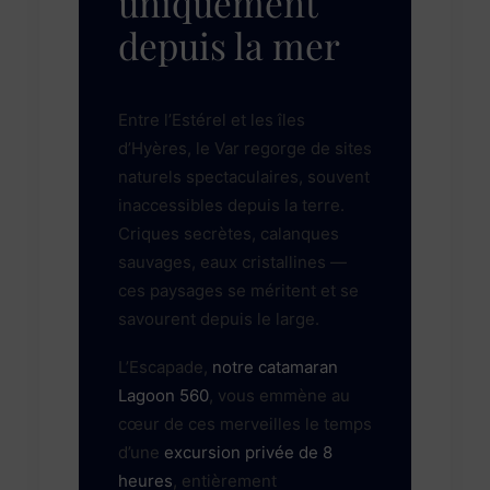
uniquement
depuis la mer
Entre l’Estérel et les îles
d’Hyères, le Var regorge de sites
naturels spectaculaires, souvent
inaccessibles depuis la terre.
Criques secrètes, calanques
sauvages, eaux cristallines —
ces paysages se méritent et se
savourent depuis le large.
L’Escapade,
notre catamaran
Lagoon 560
, vous emmène au
cœur de ces merveilles le temps
d’une
excursion privée de 8
heures
, entièrement