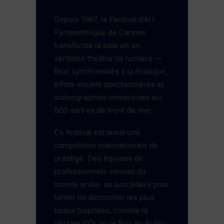
Depuis 1967, le Festival d’Art
Pyrotechnique de Cannes
transforme la baie en un
véritable théâtre de lumière —
feux synchronisés à la musique,
effets visuels spectaculaires et
scénographies immersives sur
500 mètres de front de mer.
Ce festival est aussi une
compétition internationale de
prestige. Des équipes de
professionnels venues du
monde entier se succèdent pour
tenter de décrocher les plus
beaux trophées, comme la
Vestale d’Or ou le Prix du Public.