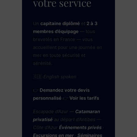
votre service
Un
capitaine diplômé
et
2 à 3
membres d’équipage
— tous
brevetés en France — vous
accueillent pour une journée en
mer en toute sécurité et
sérénité.
🇬🇧
English spoken
👉
Demandez votre devis
personnalisé
👉
Voir les tarifs
Escapade d’Azur —
Catamaran
privatisé
au départ d’Antibes —
Côte d’Azur
Événements privés
·
Excursions en mer
·
Séminaires