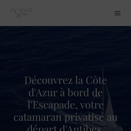
Accueil
Notre Catamaran
Excursions
Entreprises
Découvrez la Côte
Tarifs
d'Azur à bord de
Contact
l'Escapade, votre
catamaran privatisé au
RÉSERVATION
départ d'Antibes.