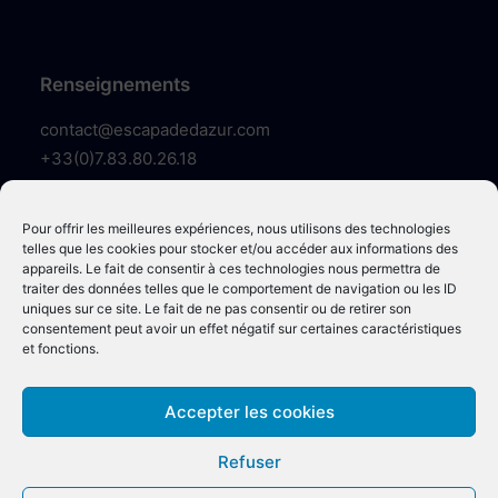
Renseignements
contact@escapadedazur.com
+33(0)7.83.80.26.18
Pour offrir les meilleures expériences, nous utilisons des technologies
telles que les cookies pour stocker et/ou accéder aux informations des
appareils. Le fait de consentir à ces technologies nous permettra de
traiter des données telles que le comportement de navigation ou les ID
uniques sur ce site. Le fait de ne pas consentir ou de retirer son
consentement peut avoir un effet négatif sur certaines caractéristiques
et fonctions.
© 2022 Escapade d’Azur. | Tous droits réservés |
Démarche RSE
|
Accepter les cookies
Mentions légales et politique de confidentialité
|
Conditions générales
de vente
|
Terms and conditions of sale
Refuser