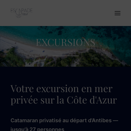
EXCURSIONS
Accueil
Notre Catamaran
Excursions
Entreprises
Tarifs
Votre excursion en mer
Contact
privée sur la Côte d'Azur
Catamaran privatisé au départ d’Antibes —
RÉSERVATION
jusqu’à 27 personnes