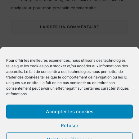
navigateur pour mon prochain commentaire.
Pour offrir les meilleures expériences, nous utilisons des technologies
telles que les cookies pour stocker et/ou accéder aux informations des
appareils. Le fait de consentir à ces technologies nous permettra de
traiter des données telles que le comportement de navigation ou les ID
uniques sur ce site. Le fait de ne pas consentir ou de retirer son
consentement peut avoir un effet négatif sur certaines caractéristiques
et fonctions.
© 2022 Escapade d’Azur. | Tous droits réservés |
Démarche RSE
|
Accepter les cookies
Mentions légales et politique de confidentialité
|
Conditions générales
de vente
|
Terms and conditions of sale
Refuser